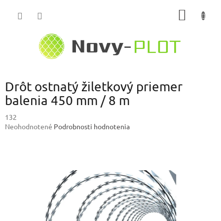
Prejsť
NÁKU
na
obsah
KOŠÍK
Drôt ostnatý žiletkový priemer
balenia 450 mm / 8 m
132
Priemerné
Neohodnotené
Podrobnosti hodnotenia
hodnotenie
produktu
je
0,0
z
5
hviezdičiek.