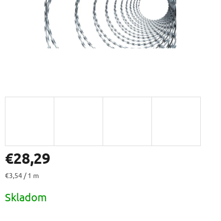
€28,29
Jednotková
€3,54 / 1 m
cena:
Skladom