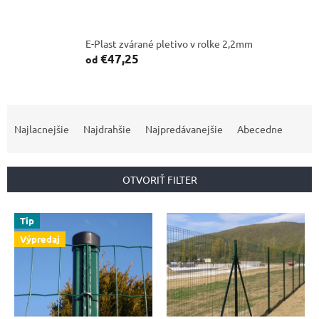
E-Plast zvárané pletivo v rolke 2,2mm
€47,25
od
R
a
Najlacnejšie
Najdrahšie
Najpredávanejšie
Abecedne
d
e
n
OTVORIŤ FILTER
i
e
V
p
Tip
ý
r
Výpredaj
p
o
i
d
s
u
p
k
r
t