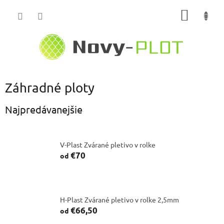
Prejsť
NÁKU
na
obsah
KOŠÍK
Záhradné ploty
Najpredávanejšie
V-Plast Zvárané pletivo v rolke
€70
od
H-Plast Zvárané pletivo v rolke 2,5mm
€66,50
od