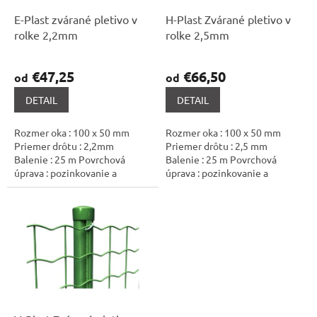
o
o
d
E-Plast zvárané pletivo v
H-Plast Zvárané pletivo v
v
u
rolke 2,2mm
rolke 2,5mm
k
t
€47,25
€66,50
od
od
o
v
DETAIL
DETAIL
Rozmer oka : 100 x 50 mm
Rozmer oka : 100 x 50 mm
Priemer drôtu : 2,2mm
Priemer drôtu : 2,5 mm
Balenie : 25 m Povrchová
Balenie : 25 m Povrchová
úprava : pozinkovanie a
úprava : pozinkovanie a
následné poplastovanie (Zn +
následné poplastovanie (Zn +
PVC) Farba : zelená...
PVC) Farba : zelená...