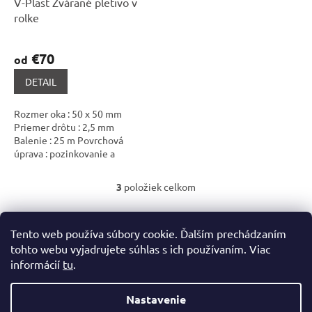
V-Plast Zvárané pletivo v
rolke
€70
od
DETAIL
Rozmer oka : 50 x 50 mm
Priemer drôtu : 2,5 mm
Balenie : 25 m Povrchová
úprava : pozinkovanie a
následné poplastovanie (Zn +
PVC) Farba : zelená...
3
položiek celkom
O
v
Z
l
á
Tento web používa súbory cookie. Ďalším prechádzaním
á
d
tohto webu vyjadrujete súhlas s ich používaním. Viac
p
a
informácií
tu
.
ä
c
t
i
i
e
Nastavenie
Vytvoril Shoptet
p