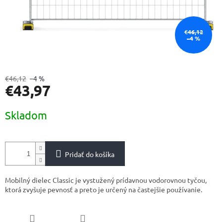
€46,12
–4 %
€46,12
–4 %
€43,97
Jednotková
Skladom
cena:
Pridať do košíka
Mobilný dielec Classic je vystužený prídavnou vodorovnou tyčou,
ktorá zvyšuje pevnosť a preto je určený na častejšie používanie.