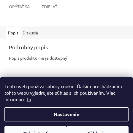
OPÝTAŤ SA
ZDIEĽAŤ
Popis
Diskusia
Podrobný popis
Popis produktu nie je dostupný
Z
Tento web používa súbory cookie. Ďalším prechádzaním
á
tohto webu vyjadrujete súhlas s ich používaním. Viac
p
informácií
tu
.
ä
t
i
Nastavenie
Vytvoril Shoptet
e