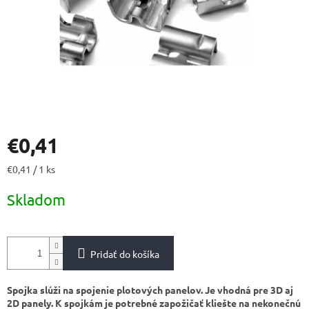
€0,41
Jednotková
€0,41 / 1 ks
cena:
Skladom
Pridať do košíka
Spojka slúži na spojenie plotových panelov. Je vhodná pre 3D aj
2D panely. K spojkám je potrebné zapožičať kliešte na nekonečnú