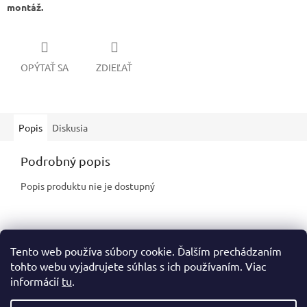
montáž.
OPÝTAŤ SA
ZDIEĽAŤ
Popis
Diskusia
Podrobný popis
Popis produktu nie je dostupný
Z
Tento web používa súbory cookie. Ďalším prechádzaním
á
tohto webu vyjadrujete súhlas s ich používaním. Viac
p
informácií
tu
.
ä
t