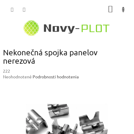
Prejsť
NÁKU
na
obsah
KOŠÍK
Nekonečná spojka panelov
nerezová
222
Priemerné
Neohodnotené
Podrobnosti hodnotenia
hodnotenie
produktu
je
0,0
z
5
hviezdičiek.