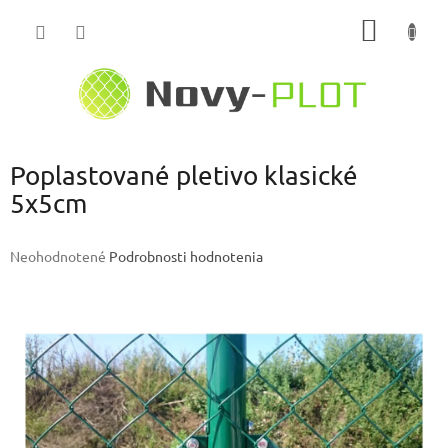
Prejsť
NÁKU
na
obsah
KOŠÍK
Poplastované pletivo klasické
5x5cm
Priemerné
Neohodnotené
Podrobnosti hodnotenia
hodnotenie
produktu
je
0,0
z
5
hviezdičiek.