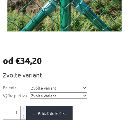
od
€34,20
Jednotková
Zvoľte variant
cena:
Balenie
Výška pletiva
Pridať do košíka