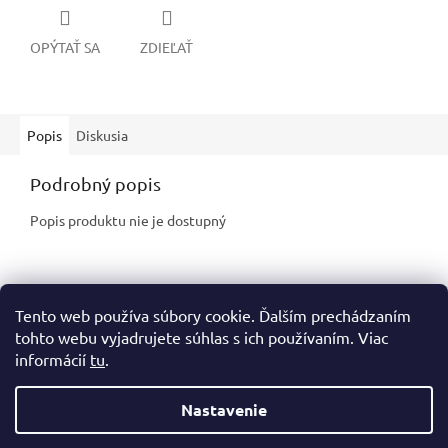
OPÝTAŤ SA
ZDIEĽAŤ
Popis
Diskusia
Podrobný popis
Popis produktu nie je dostupný
Z
Tento web používa súbory cookie. Ďalším prechádzaním
á
tohto webu vyjadrujete súhlas s ich používaním. Viac
p
informácií
tu
.
ä
t
i
Nastavenie
Vytvoril Shoptet
e