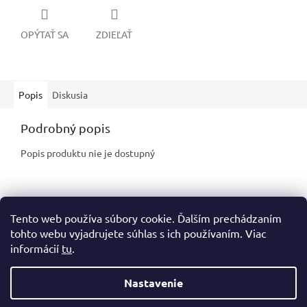
OPÝTAŤ SA
ZDIEĽAŤ
Popis
Diskusia
Podrobný popis
Popis produktu nie je dostupný
Z
Tento web používa súbory cookie. Ďalším prechádzaním
á
tohto webu vyjadrujete súhlas s ich používaním. Viac
p
informácií
tu
.
ä
t
i
Nastavenie
Vytvoril Shoptet
e