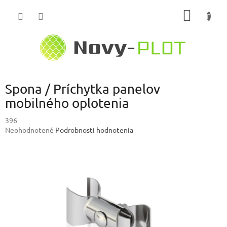
Prejsť
NÁKU
na
obsah
KOŠÍK
Spona / Príchytka panelov
mobilného oplotenia
396
Priemerné
Neohodnotené
Podrobnosti hodnotenia
hodnotenie
produktu
je
0,0
z
5
hviezdičiek.