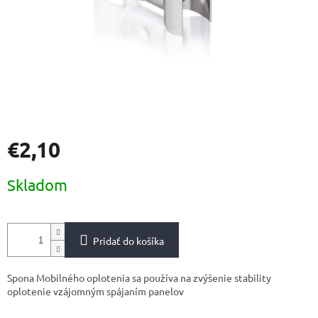
€2,10
Jednotková
Skladom
cena:
Pridať do košíka
Spona Mobilného oplotenia sa používa na zvýšenie stability
oplotenie vzájomným spájaním panelov