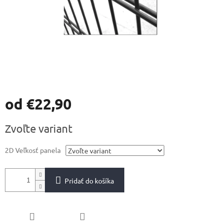
od
€22,90
Jednotková
Zvoľte variant
cena:
2D Veľkosť panela
Pridať do košíka