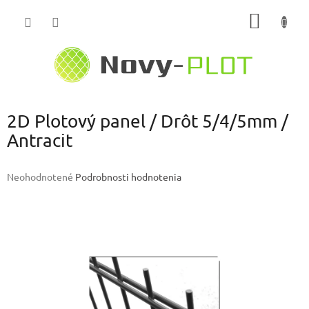
Prejsť
NÁKU
na
obsah
KOŠÍK
2D Plotový panel / Drôt 5/4/5mm /
Antracit
Priemerné
Neohodnotené
Podrobnosti hodnotenia
hodnotenie
produktu
je
0,0
z
5
hviezdičiek.