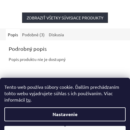
ZOBRAZIŤ VŠETKY SÚVISIACE PRODUKTY
Popis
Podobné (3)
Diskusia
Podrobný popis
Popis produktu nie je dostupný
Z
Tento web používa súbory cookie. Ďalším prechádzaním
á
tohto webu vyjadrujete súhlas s ich používaním. Viac
p
informácií
tu
.
ä
t
i
Nastavenie
Vytvoril Shoptet
e