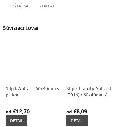
OPÝTAŤ SA
ZDIEĽAŤ
Súvisiaci tovar
Stĺpik Antracit 60x40mm s
Stĺpik hranatý Antracit
pätkou
(7016) / 60x40mm /
1,5mm
€12,70
€8,09
od
od
DETAIL
DETAIL