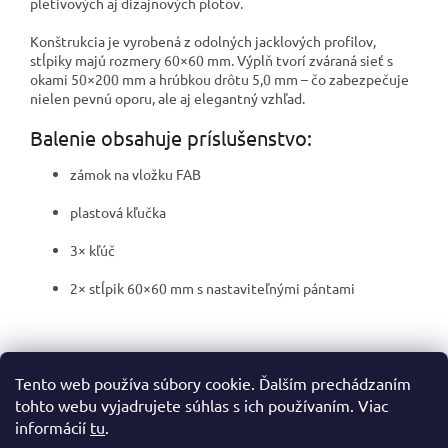
pletivových aj dizajnových plotov.
Konštrukcia je vyrobená z odolných jacklových profilov,
stĺpiky majú rozmery 60×60 mm. Výplň tvorí zváraná sieť s
okami 50×200 mm a hrúbkou drôtu 5,0 mm – čo zabezpečuje
nielen pevnú oporu, ale aj elegantný vzhľad.
Balenie obsahuje príslušenstvo:
zámok na vložku FAB
plastová kľučka
3× kľúč
2× stĺpik 60×60 mm s nastaviteľnými pántami
Z
Tento web používa súbory cookie. Ďalším prechádzaním
á
tohto webu vyjadrujete súhlas s ich používaním. Viac
p
informácií
tu
.
ä