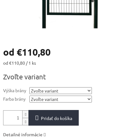
od
€110,80
Jednotková
od €110,80 / 1 ks
cena:
Zvoľte variant
Výška brány
Farba brány
Pridať do košíka
Detailné informácie