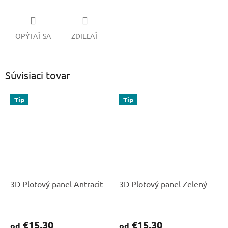
OPÝTAŤ SA
ZDIEĽAŤ
Súvisiaci tovar
Tip
Tip
3D Plotový panel Antracit
3D Plotový panel Zelený
€15,30
€15,30
od
od